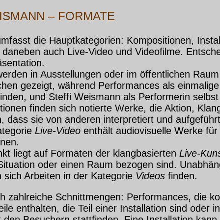
ISMANN – FORMATE
umfasst die Hauptkategorien: Kompositionen, Insta
daneben auch Live-Video und Videofilme. Entsche
sentation.
 werden in Ausstellungen oder im öffentlichen Rau
hen gezeigt, während Performances als einmalige 
finden, und Steffi Weismann als Performerin selbst
ionen finden sich notierte Werke, die Aktion, Klan
, dass sie von anderen interpretiert und aufgeführ
ategorie
Live-Video
enthält audiovisuelle Werke für
onen.
t liegt auf Formaten der klangbasierten
Live-Kun
Situation oder einen Raum bezogen sind. Unabhän
n sich Arbeiten in der Kategorie
Videos
finden.
ch zahlreiche Schnittmengen: Performances, die k
eile enthalten, die Teil einer Installation sind oder i
den Besuchern stattfinden. Eine Installation kan