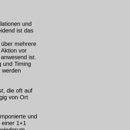
llationen und
idend ist das
m über mehrere
Aktion vor
 anwesend ist.
g und Timing
t werden
st
, die oft auf
gig von Ort
omponierte und
n einer 1+1
n wiederum