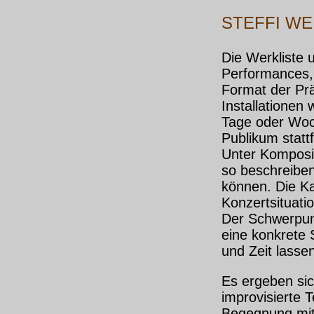
STEFFI WE
Die Werkliste 
Performances, 
Format der Prä
Installationen
Tage oder Woc
Publikum statt
Unter Komposit
so beschreiben
können. Die K
Konzertsituati
Der Schwerpunk
eine konkrete 
und Zeit lasse
Es ergeben si
improvisierte T
Begegnung mit 